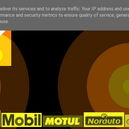
liver its services and to analyze traffic. Your IP address and us
rmance and security metrics to ensure quality of service, gene
buse.