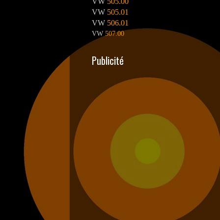
VW
505.00
VW
505.01
VW
506.01
VW
507.00
Publicité