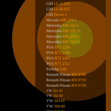
GM
LL-A-025
GM
LL-B-025
GM
Dexos 2
MB 229.1
Mercedes
Mercedes
MB 229.3
Mercedes
MB 229.31
Mercedes
MB 229.5
Mercedes
MB 229.51
PSA
B71 2290
PSA
B71 2296
PSA
B71 2297
PSA
B71 2312
Porsche
A40
Renault-Nissan
RN 0700
Renault-Nissan
RN 0710
Renault-Nissan
RN 0720
VW
501.01
VW
502.00
VW
503.01
VW
504.00