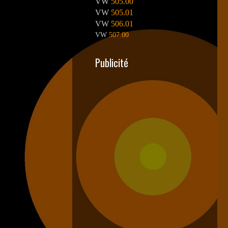
VW
505.00
VW
505.01
VW
506.01
VW
507.00
Publicité