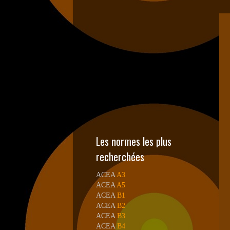
Les normes les plus
recherchées
ACEA
A3
ACEA
A5
ACEA
B1
ACEA
B2
ACEA
B3
ACEA
B4