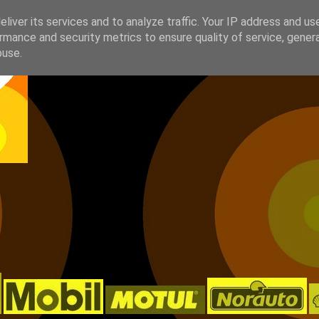
liver its services and to analyze traffic. Your IP address and us
rmance and security metrics to ensure quality of service, gene
buse.