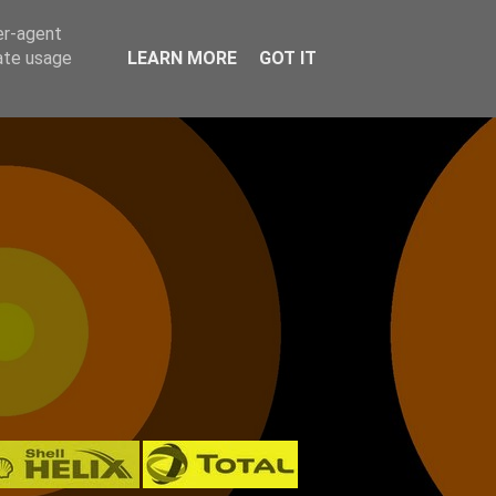
er-agent
rate usage
LEARN MORE
GOT IT